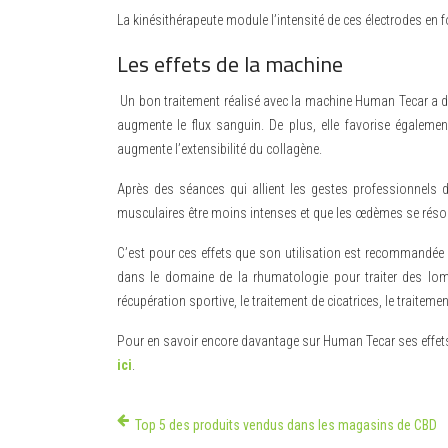
La kinésithérapeute module l’intensité de ces électrodes en fo
Les effets de la machine
Un bon traitement réalisé avec la machine Human Tecar a de
augmente le flux sanguin. De plus, elle favorise égalemen
augmente l’extensibilité du collagène.
Après des séances qui allient les gestes professionnels du
musculaires être moins intenses et que les œdèmes se réso
C’est pour ces effets que son utilisation est recommandé
dans le domaine de la rhumatologie pour traiter des lomb
récupération sportive, le traitement de cicatrices, le traitemen
Pour en savoir encore davantage sur Human Tecar ses effets
ici
.
Top 5 des produits vendus dans les magasins de CBD