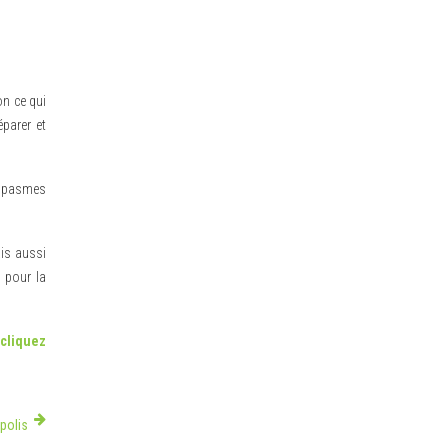
on ce qui
éparer et
s spasmes
is aussi
 pour la
cliquez
polis