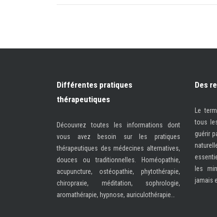
Différentes pratiques
Des r
thérapeutiques
Le ter
tous le
Découvrez toutes les informations dont
guérir 
vous avez besoin sur les pratiques
naturel
thérapeutiques des médecines alternatives,
essentie
douces ou traditionnelles. Homéopathie,
les min
acupuncture, ostéopathie, phytothérapie,
jamais 
chiropraxie, méditation, sophrologie,
aromathérapie, hypnose, auriculothérapie…