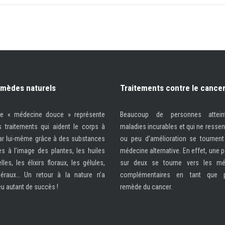
emèdes naturels
Traitements contre le cance
me « médecine douce » représente
Beaucoup de personnes attei
s traitements qui aident le corps à
maladies incurables et qui ne ressen
par lui-même grâce à des substances
ou peu d’amélioration se tournent
les à l’image des plantes, les huiles
médecine alternative. En effet, une 
lles, les élixirs floraux, les gélules,
sur deux se tourne vers les mé
éraux… Un retour à la nature n’a
complémentaires en tant que p
eu autant de succès !
remède du cancer.