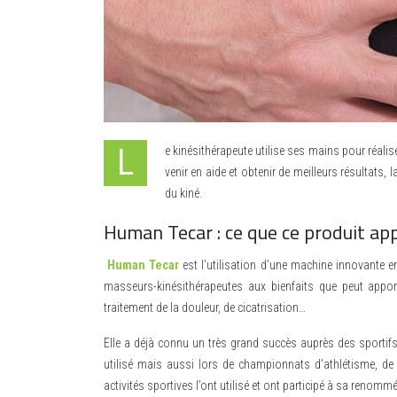
Le kinésithérapeute utilise ses mains pour réaliser les thérapies manuelles afin de soulager les douleurs et maux de ses patients. Pour leur
venir en aide et obtenir de meilleurs résultats,
du kiné.
Human Tecar : ce que ce produit ap
Human Tecar
est l’utilisation d’une machine innovante 
masseurs-kinésithérapeutes aux bienfaits que peut appor
traitement de la douleur, de cicatrisation…
Elle a déjà connu un très grand succès auprès des sportifs
utilisé mais aussi lors de championnats d’athlétisme, de
activités sportives l’ont utilisé et ont participé à sa renom