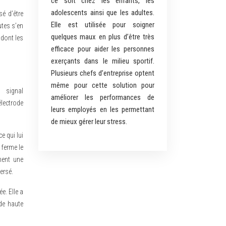
ce soit chez les enfants, les
adolescents ainsi que les adultes.
é d’être
Elle est utilisée pour soigner
utes s’en
quelques maux en plus d’être très
 dont les
efficace pour aider les personnes
exerçants dans le milieu sportif.
Plusieurs chefs d’entreprise optent
même pour cette solution pour
 signal
améliorer les performances de
lectrode
leurs employés en les permettant
de mieux gérer leur stress.
e qui lui
 ferme le
nent une
ersé.
e. Elle a
ode haute