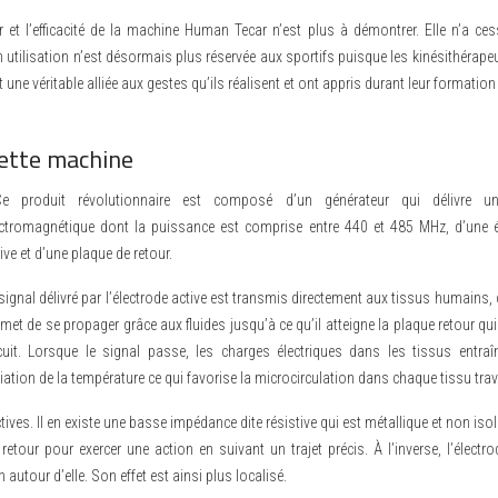
t l’efficacité de la machine Human Tecar n’est plus à démontrer. Elle n’a cess
 utilisation n’est désormais plus réservée aux sportifs puisque les kinésithérape
nt une véritable alliée aux gestes qu’ils réalisent et ont appris durant leur formation
cette machine
 produit révolutionnaire est composé d’un générateur qui délivre un
ectromagnétique dont la puissance est comprise entre 440 et 485 MHz, d’une é
ive et d’une plaque de retour.
signal délivré par l’électrode active est transmis directement aux tissus humains, c
met de se propager grâce aux fluides jusqu’à ce qu’il atteigne la plaque retour qui
rcuit. Lorsque le signal passe, les charges électriques dans les tissus entraî
iation de la température ce qui favorise la microcirculation dans chaque tissu trav
es. Il en existe une basse impédance dite résistive qui est métallique et non isolé
retour pour exercer une action en suivant un trajet précis. À l’inverse, l’électr
 autour d’elle. Son effet est ainsi plus localisé.