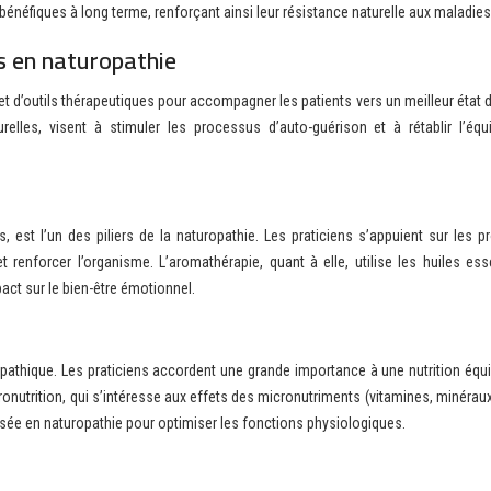
bénéfiques à long terme, renforçant ainsi leur résistance naturelle aux maladies
s en naturopathie
et d’outils thérapeutiques pour accompagner les patients vers un meilleur état 
les, visent à stimuler les processus d’auto-guérison et à rétablir l’équi
s, est l’un des piliers de la naturopathie. Les praticiens s’appuient sur les p
renforcer l’organisme. L’aromathérapie, quant à elle, utilise les huiles esse
pact sur le bien-être émotionnel.
opathique. Les praticiens accordent une grande importance à une nutrition équi
onutrition, qui s’intéresse aux effets des micronutriments (vitamines, minérau
lisée en naturopathie pour optimiser les fonctions physiologiques.