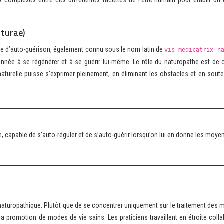
complexes entre ces différentes facettes de l’être humain pour établir un é
aturae)
pe d’auto-guérison, également connu sous le nom latin de
vis medicatrix n
née à se régénérer et à se guérir lui-même. Le rôle du naturopathe est de c
aturelle puisse s’exprimer pleinement, en éliminant les obstacles et en soute
, capable de s’auto-réguler et de s’auto-guérir lorsqu’on lui en donne les moye
naturopathique. Plutôt que de se concentrer uniquement sur le traitement des m
 la promotion de modes de vie sains. Les praticiens travaillent en étroite coll