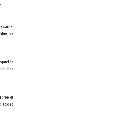
.
de santé.
libre de
ropriétés
ntielles
librée et
x, acides