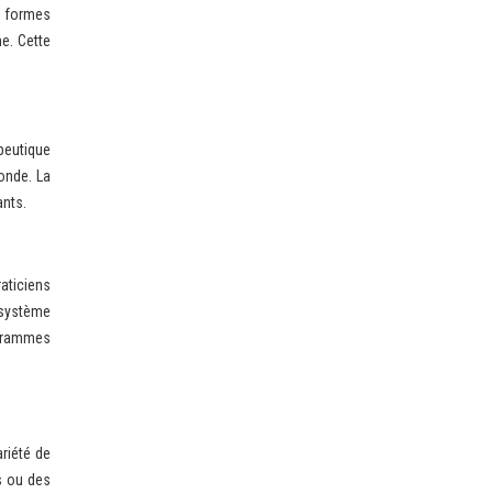
s formes
me. Cette
peutique
fonde. La
ants.
aticiens
 système
ogrammes
riété de
s ou des