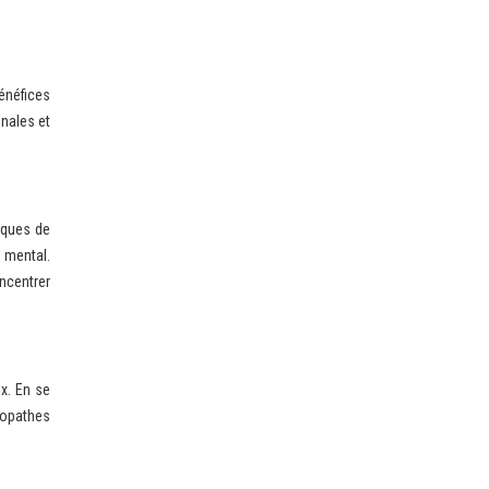
énéfices
inales et
iques de
t mental.
ncentrer
x. En se
ropathes