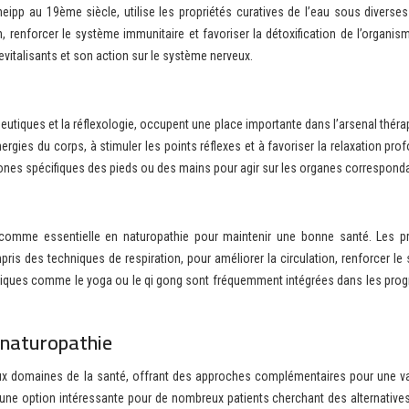
ipp au 19ème siècle, utilise les propriétés curatives de l’eau sous diverse
, renforcer le système immunitaire et favoriser la détoxification de l’organis
evitalisants et son action sur le système nerveux.
utiques et la réflexologie, occupent une place importante dans l’arsenal théra
ergies du corps, à stimuler les points réflexes et à favoriser la relaxation pro
de zones spécifiques des pieds ou des mains pour agir sur les organes correspond
e comme essentielle en naturopathie pour maintenir une bonne santé. Les pr
s des techniques de respiration, pour améliorer la circulation, renforcer le
pratiques comme le yoga ou le qi gong sont fréquemment intégrées dans les pr
a naturopathie
ux domaines de la santé, offrant des approches complémentaires pour une va
t une option intéressante pour de nombreux patients cherchant des alternative