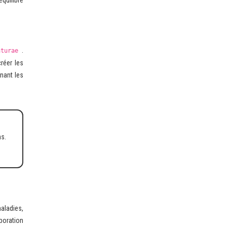
quilibre
.
aturae
réer les
nant les
ns.
aladies,
aboration