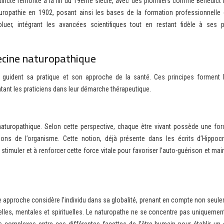
stincte remonte à la fin du 19ème siècle, avec des pionniers comme Benedict 
turopathie en 1902, posant ainsi les bases de la formation professionnelle
luer, intégrant les avancées scientifiques tout en restant fidèle à ses p
ecine naturopathique
i guident sa pratique et son approche de la santé. Ces principes forment 
tant les praticiens dans leur démarche thérapeutique.
aturopathique. Selon cette perspective, chaque être vivant possède une forc
ions de l’organisme. Cette notion, déjà présente dans les écrits d’Hippocr
timuler et à renforcer cette force vitale pour favoriser l’auto-guérison et mai
tte approche considère l’individu dans sa globalité, prenant en compte non seul
les, mentales et spirituelles. Le naturopathe ne se concentre pas uniquement