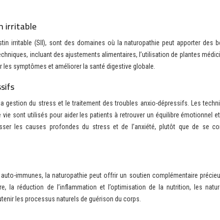
 irritable
tin irritable (SII), sont des domaines où la naturopathie peut apporter des b
techniques, incluant des ajustements alimentaires, l’utilisation de plantes médic
er les symptômes et améliorer la santé digestive globale.
sifs
a gestion du stress et le traitement des troubles anxio-dépressifs. Les techn
 vie sont utilisés pour aider les patients à retrouver un équilibre émotionnel e
esser les causes profondes du stress et de l’anxiété, plutôt que de se co
auto-immunes, la naturopathie peut offrir un soutien complémentaire précieu
 la réduction de l’inflammation et l’optimisation de la nutrition, les natu
soutenir les processus naturels de guérison du corps.