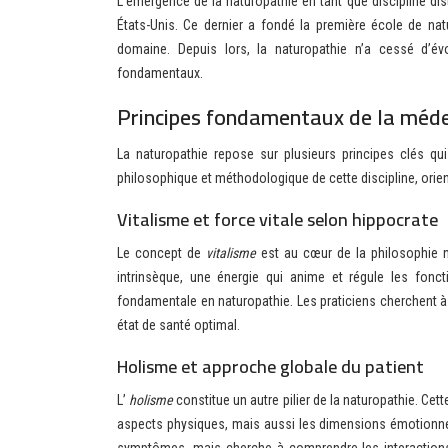
L’émergence de la naturopathie en tant que discipline di
États-Unis. Ce dernier a fondé la première école de na
domaine. Depuis lors, la naturopathie n’a cessé d’évo
fondamentaux.
Principes fondamentaux de la méd
La naturopathie repose sur plusieurs principes clés qu
philosophique et méthodologique de cette discipline, orien
Vitalisme et force vitale selon hippocrate
Le concept de
vitalisme
est au cœur de la philosophie n
intrinsèque, une énergie qui anime et régule les fonct
fondamentale en naturopathie. Les praticiens cherchent à s
état de santé optimal.
Holisme et approche globale du patient
L’
holisme
constitue un autre pilier de la naturopathie. Ce
aspects physiques, mais aussi les dimensions émotionnel