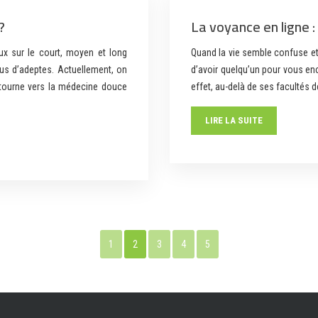
?
La voyance en ligne :
ux sur le court, moyen et long
Quand la vie semble confuse et
plus d’adeptes. Actuellement, on
d’avoir quelqu’un pour vous enco
 tourne vers la médecine douce
effet, au-delà de ses facultés d
LIRE LA SUITE
1
2
3
4
5