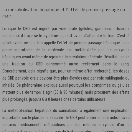
La métabolisation hépatique et l’effet de premier passage du
CBD
Lorsque le CBD est ingéré par voie orale (gélules, gummies, infusions
enrichies), il traverse le système digestif avant d’atteindre le foie. C’est là
qu’intervient ce que l’on appelle l’effet de premier passage hépatique : une
partie importante de la molécule est métabolisée par les enzymes
hépatiques avant même de rejoindre la circulation générale. Résultat : seule
une fraction du CBD consommé arrive réellement dans le sang.
Concrètement, cela signifie que, pour un même effet recherché, les doses
de CBD par voie orale devront être plus élevées que par voie sublinguale ou
inhalée. Ce phénomène explique aussi pourquoi les comprimés ou gélules
mettent plus de temps à agir (30 à 90 minutes) mais procurent des effets
plus prolongés, jusqu’à 6 à 8 heures chez certains utilisateurs.
La métabolisation hépatique du cannabidiol a également une implication
importante sur le plan de la sécurité : le CBD peut entrer en interaction avec
certains médicaments métabolisés par les mêmes enzymes, d’où la
nécessité d’un avis médical en cas de traitement chronique (anticoagulants,