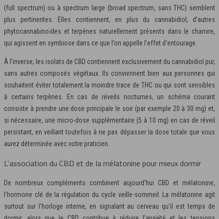
(full spectrum) ou à spectrum large (broad spectrum, sans THC) semblent
plus pertinentes. Elles contiennent, en plus du cannabidiol, d’autres
phytocannabinoïdes et terpènes naturellement présents dans le chanvre,
qui agissent en symbiose dans ce que l’on appelle l’effet d’entourage.
À l’inverse, les isolats de CBD contiennent exclusivement du cannabidiol pur,
sans autres composés végétaux. Ils conviennent bien aux personnes qui
souhaitent éviter totalement la moindre trace de THC ou qui sont sensibles
à certains terpènes. En cas de réveils nocturnes, un schéma courant
consiste à prendre une dose principale le soir (par exemple 20 à 30 mg) et,
si nécessaire, une micro-dose supplémentaire (5 à 10 mg) en cas de réveil
persistant, en veillant toutefois à ne pas dépasser la dose totale que vous
aurez déterminée avec votre praticien.
L’association du CBD et de la mélatonine pour mieux dormir
De nombreux compléments combinent aujourd’hui CBD et mélatonine,
l’hormone clé de la régulation du cycle veille-sommeil. La mélatonine agit
surtout sur l’horloge interne, en signalant au cerveau qu’il est temps de
dormir, alors que le CBD contribue à réduire l’anxiété et les tensions