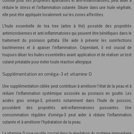
connue pour ses propriétés apaisantes et anti-inflammatoires, peut aider à
réduire le stress et l’inflammation cutanée. Diluée dans une huile végétale,
elle peut être appliquée localement sur les zones affectées.
L’huile essentielle de tea tree (arbre à thé) possède des propriétés
antimicrobiennes et anti-inflammatoires qui peuvent être bénéfiques dans le
traitement du psoriasis guttata. Elle aide à prévenir les surinfections
bactériennes et à apaiser l’inflammation. Cependant, il est crucial de
toujours diluer les huiles essentielles avant application et de réaliser un test
cutané préalable pour éviter toute réaction allergique.
Supplémentation en oméga-3 et vitamine D
Une supplémentation ciblée peut contribuer à améliorer l’état de la peau et à
réduire l’inflammation systémique associée au psoriasis en goutte. Les
acides gras oméga-3, présents notamment dans l’huile de poisson,
possèdent des propriétés anti-inflammatoires puissantes. Une
consommation régulière d’oméga-3 peut aider à réduire l’inflammation
cutanée et à améliorer l’hydratation de la peau.
La vitamine D joue un rôle crucial dans la régulation du système immunitaire