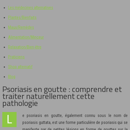
Les médecines alternatives
Plantes/Bienfaits
Maux/Remèdes
Alimentation/Minceur
Relaxation/Bien-être
Praticiens
Shop alternatif
Blog
Psoriasis en goutte : comprendre et
traiter naturellement cette
pathologie
Le psoriasis en goutte, également connu sous le nom de
psoriasis guttata, est une forme particulière de psoriasis qui se
manifeste par de petites lésions en forme de gouttes sur la