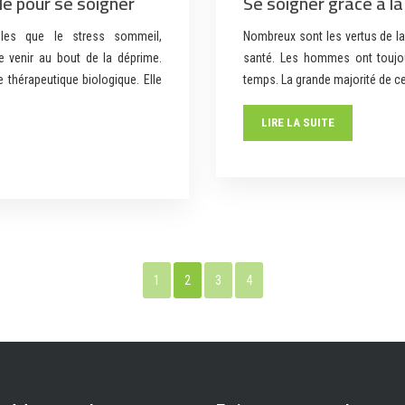
lle pour se soigner
Se soigner grâce à la
lles que le stress sommeil,
Nombreux sont les vertus de la
e venir au bout de la déprime.
santé. Les hommes ont toujou
 thérapeutique biologique. Elle
temps. La grande majorité de c
LIRE LA SUITE
1
2
3
4